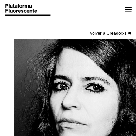
Ir
Men
al
contenido
Volver a Creadorxs ✖