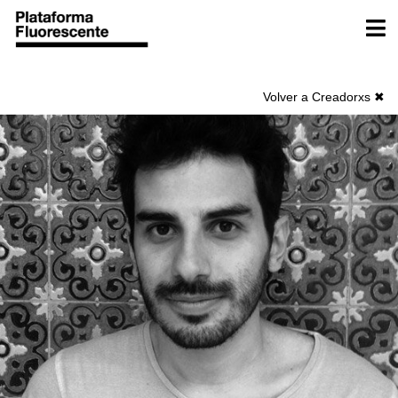
Ir
Men
al
contenido
Volver a Creadorxs ✖