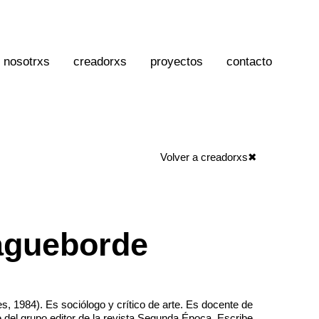
nosotrxs
creadorxs
proyectos
contacto
Volver a creadorxs✖
agueborde
, 1984). Es sociólogo y crítico de arte. Es docente de
 del grupo editor de la revista Segunda Época. Escribe