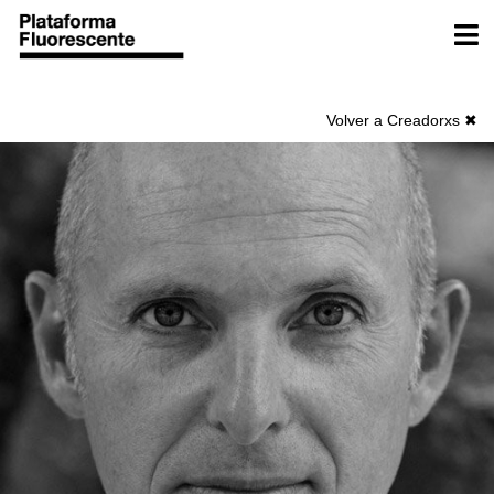
Ir
Men
al
contenido
Volver a Creadorxs ✖