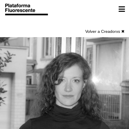
Ir
Men
al
contenido
Volver a Creadorxs ✖