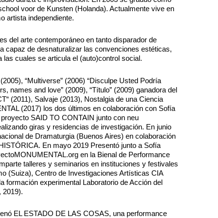
hool voor de Kunsten (Holanda). Actualmente vive en
 artista independiente.
des del arte contemporáneo en tanto disparador de
ta capaz de desnaturalizar las convenciones estéticas,
 las cuales se articula el (auto)control social.
 (2005), “Multiverse” (2006) “Disculpe Usted Podría
, names and love” (2009), “Título” (2009) ganadora del
2011), Salvaje (2013), Nostalgia de una Ciencia
AL (2017) los dos últimos en colaboración con Sofía
el proyecto SAID TO CONTAIN junto con neu
alizando giras y residencias de investigación. En junio
rnacional de Dramaturgia (Buenos Aires) en colaboración
EA HISTÓRICA. En mayo 2019 Presentó junto a Sofía
royectoMONUMENTAL.org en la Bienal de Performance
parte talleres y seminarios en instituciones y festivales
 (Suiza), Centro de Investigaciones Artísticas CIA
a formación experimental Laboratorio de Acción del
, 2019).
estrenó EL ESTADO DE LAS COSAS, una performance