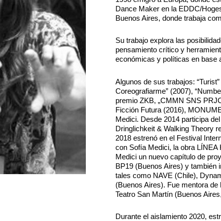
Dance Maker en la EDDC/Hogesc
Buenos Aires, donde trabaja como
Su trabajo explora las posibilida
pensamiento crítico y herramien
económicas y políticas en base a
Algunos de sus trabajos: “Turist”
Coreografiarme” (2007), “Numbers
premio ZKB, „CMMN SNS PRJCT“ (
Ficción Futura (2016), MONUMENT
Medici. Desde 2014 participa d
Dringlichkeit & Walking Theory re
2018 estrenó en el Festival Inte
con Sofía Medici, la obra LÍN
Medici un nuevo capítulo de p
BP19 (Buenos Aires) y también im
tales como NAVE (Chile), Dynamo
(Buenos Aires). Fue mentora de l
Teatro San Martín (Buenos Aires
Durante el aislamiento 2020, 