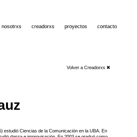
nosotrxs
creadorxs
proyectos
contacto
Volver a Creadorxs ✖
auz
) estudió Ciencias de la Comunicación en la UBA. En
udió danza e improvisación. En 2003 se graduó como